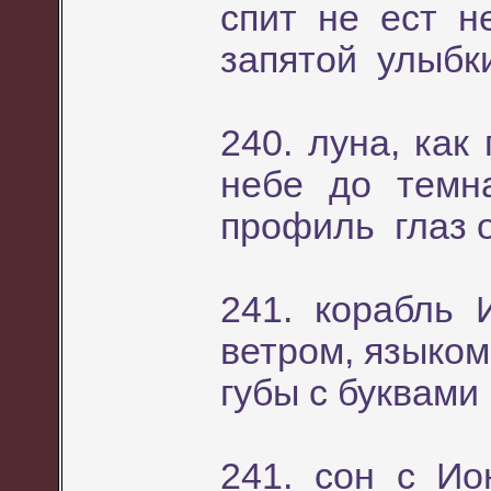
спит не ест н
запятой улыбк
240. луна, как
небе до темн
профиль глаз 
241. корабль 
ветром, языко
губы с буквами
241. сон с И