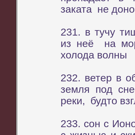
заката не доно
231. в тучу т
из неё на мо
холода волны
232. ветер в о
земля под сн
реки, будто взг
233. сон с Ион