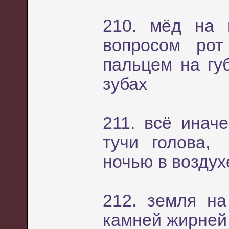
210. мёд на 
вопросом ро
пальцем на гу
зубах
211. всё инач
тучи голова,
ночью в возду
212. земля н
камней жирней