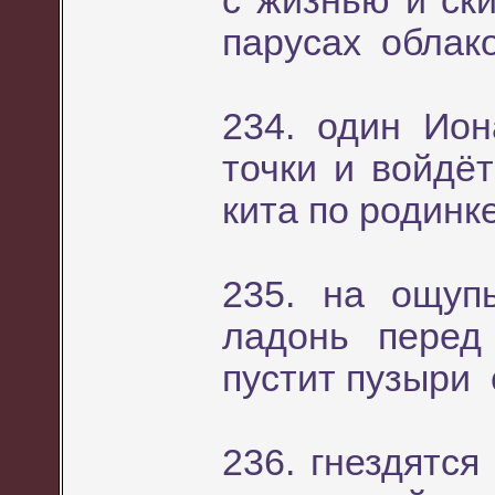
с жизнью и ски
парусах облако
234. один Ио
точки и войдё
кита по родинк
235. на ощуп
ладонь перед
пустит пузыри 
236. гнездятся