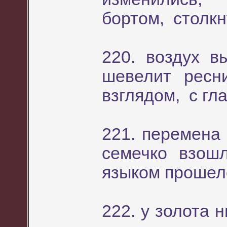
бортом, столкн
220. воздух 
шевелит ресн
взглядом, с гл
221. перемена
семечко взош
языком прошел
222. у золота 