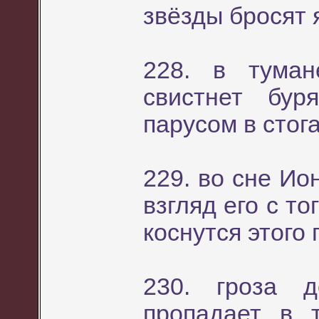
звёзды бросят 
228. в туман
свистнет бу
парусом в стог
229. во сне Ио
взгляд его с т
коснутся этого 
230. гроза 
пропадает в 