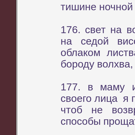
тишине ночной
176. свет на 
на седой ви
облаком лист
бороду волхва,
177. в маму 
своего лица я 
чтоб не воз
способы проща