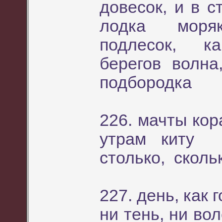
довесок, и в с
лодка моряк
подлесок, ка
берегов волн
подбородка
226. мачты кор
утрам киту о
столько, сколь
227. день, как 
ни тень, ни во