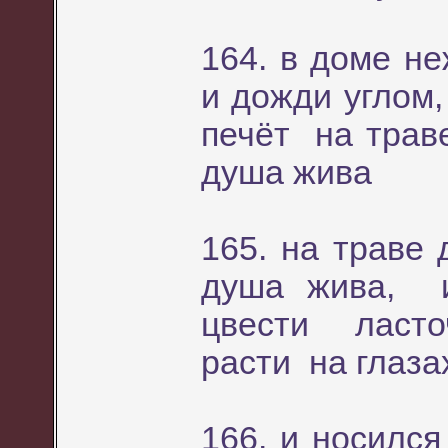
164. в доме н
и дожди углом,
печёт на траве
душа жива
165. на траве
душа жива, 
цвести ласто
расти на глаз
166. и носился