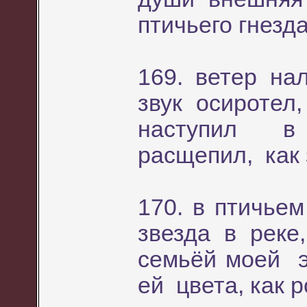
птичьего гнезд
169. ветер на
звук осироте
наступил в 
расщепил, как 
170. в птичьем
звезда в рек
семьёй моей э
ей цвета, как 