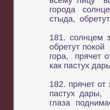
всему лицу в
города солнце
стыда, обретут
181. солнцем 
обретут покой
гора, прячет 
как пастух дар
182. прячет от
пастух дары,
глаза поднимае