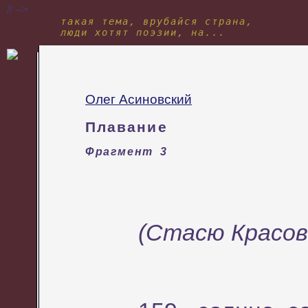
// -->
такая тема, врубайся страна,
люди хотят поэзии, на...
Олег Асиновский
Плавание
Фрагмент 3
(Стасю Красов