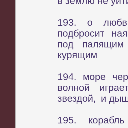
в землю не уйт
193. о любв
подбросит ная
под палящим
курящим
194. море че
волной игра
звездой, и дыш
195. корабл