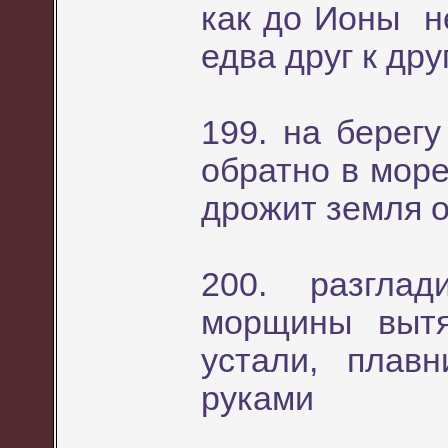
как до Ионы не
едва друг к дру
199. на берег
обратно в море
дрожит земля о
200. разгла
морщины вытя
устали, плав
руками