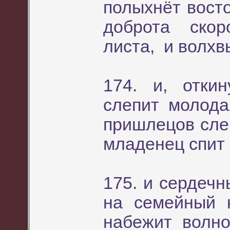
полыхнёт вост
доброта скор
листа, и волхв
174. и, отки
слепит молода
пришлецов слеп
младенец спит 
175. и сердеч
на семейный 
набежит волн