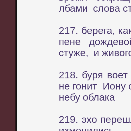
лбами слова с
217. берега, к
пене дождев
стуже, и живог
218. буря воет
не гонит Иону 
небу облака
219. эхо переш
изменились,