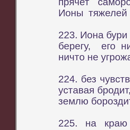
прячет самор
Ионы тяжелей 
223. Иона бури
берегу, его н
ничто не угрож
224. без чувст
уставая бродит
землю бороздит
225. на краю