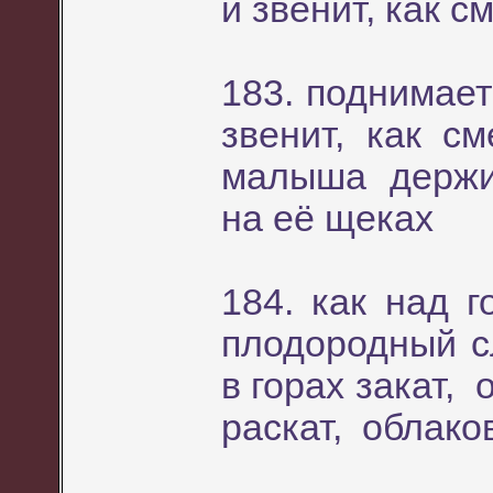
и звенит, как с
183. поднимае
звенит, как 
малыша держит
на её щеках
184. как над г
плодородный с
в горах закат, 
раскат, облако