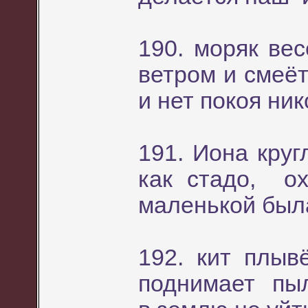
190. моряк ве
ветром и смеёт
и нет покоя ни
191. Иона круг
как стадо, о
маленькой был
192. кит плыв
поднимает пыл