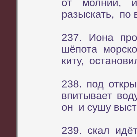
от молний, 
разыскать, по 
237. Иона пр
шёпота морско
киту, останови
238. под откр
впитывает вод
он и сушу выст
239. скал идё