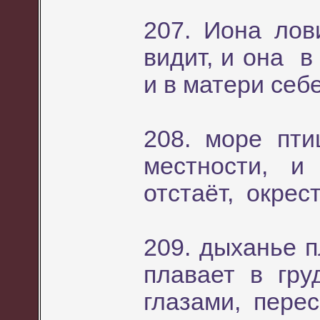
207. Иона лов
видит, и она в
и в матери себ
208. море пт
местности, 
отстаёт, окрес
209. дыханье 
плавает в гру
глазами, пере