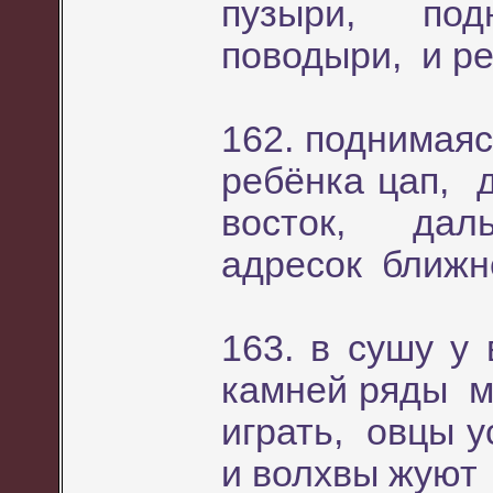
пузыри, под
поводыри, и ре
162. поднимаяс
ребёнка цап, 
восток, дал
адресок ближн
163. в сушу 
камней ряды м
играть, овцы у
и волхвы жуют