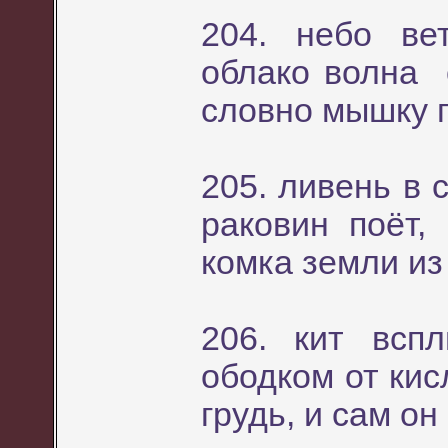
204. небо ве
облако волна 
словно мышку 
205. ливень в 
раковин поёт,
комка земли из
206. кит всп
ободком от ки
грудь, и сам о