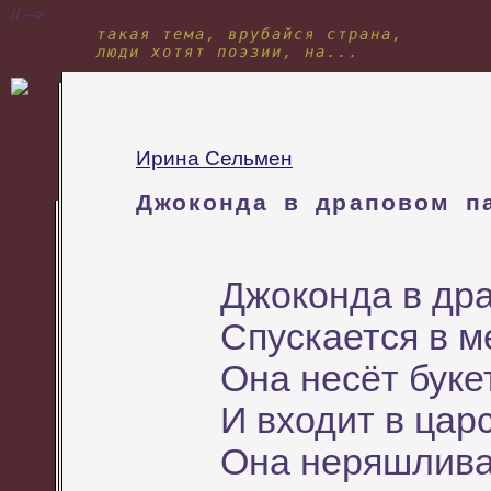
// -->
такая тема, врубайся страна,
люди хотят поэзии, на...
Ирина Сельмен
Джоконда в драповом п
Джоконда в др
Спускается в м
Она несёт буке
И входит в царс
Она неряшлива 