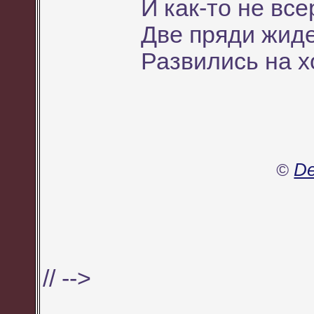
И как-то не все
Две пряди жид
Развились на хо
De
©
//